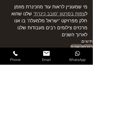
מי שמעוניין לראות עוד מהכינרת מוזמן 
ל
צפות בסרטון "סובב כינרת"
 שלנו שהוא 
חלק מפרויקט "ישראל מלמעלה" בו אנו 
מרכזים צילומים רבים מעבודות שלנו 
לארוך השנים.
תיוגים:
כינרת
קיאקים
Phone
Email
WhatsApp
פוסטים אחרונים
הצג הכול