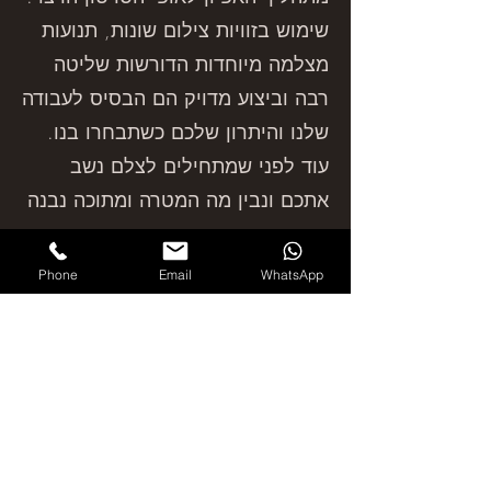
שימוש בזוויות צילום שונות, תנועות
מצלמה מיוחדות הדורשות שליטה
רבה וביצוע מדויק הם הבסיס לעבודה
שלנו והיתרון שלכם כשתבחרו בנו.
עוד לפני שמתחילים לצלם נשב
אתכם ונבין מה המטרה ומתוכה נבנה
תסריט מתאים וניצור עבורכם סרטון
ייחודי. הניסיון העשיר שלנו בתחום,
Phone
Email
WhatsApp
כמו גם ההקפדה חסרת הפשרות על
רמת הביצוע, השירות והמקצועיות,
הם אלו המובילים אותנו לייצר צילום
אווירי בסטנדרטים בין-לאומיים. עלות
הפקת סרטון תדמית או פרסומת
תלויה במורכבות
הפרויקט ואופי