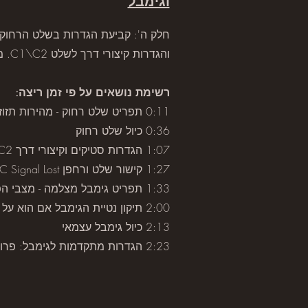
וגימבל
חלק ה': קביעת הגדרות בשלט הרחוק- ל
והגדרות קיצורי דרך לשלט C1\C2. מוזמנים לקרוא עוד על החשיבות של
רשימת נושאים על פי זמן ריצה:
0:11 תפריט שלט רחוק - מהירות תזוזת המצלמה
0:36 כיול שלט רחוק
1:07 הגדרות סטיקים וקיצורי דרך
C2
1:27 קישור שלט ורחפן
C Signal Lost
1:33 תפריט גימבל מצלמה - מצבי הפעלה
2:00 תיקון נטיית הגימבל אם הוא על הצד
2:13 כיול גימבל עצמאי
2:23 הגדרות מתקדמות לגימבל: פרופילים, מהירות תגובה ועצירה, טווח תנועה ואיפוס הגדרות.