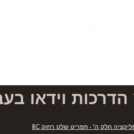
 Photography
אווירי
מאמרים
רחפן
תיק עבודות
שאלות ותשובות
ישראל מ
766619
 הדרכות וידאו בעב
DJI GO המדריך המקיף לאפליקציה חלק ה' - תפריט שלט רחוק RC