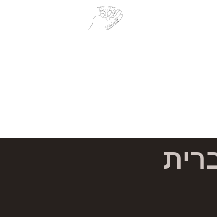
AirWorks Aerial
למעלה
צור קשר
אודות
omer.airworks@gmail.com
+972505
רית