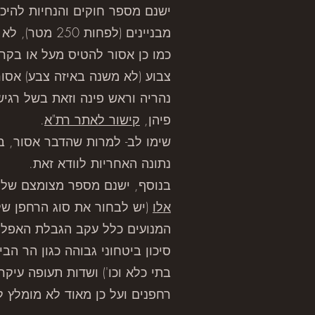
ישנם מספר חוקים והנחיות להיכ
מבניינים (לפ
כמו כן אסור להטיס מעל או בקר
נהריה וראש פינה וזאת בשל רגיש
פיהן,
קישור לאתר רת"א
.
שימו לב- למרות שהדבר אסור, ב
נתונה האחריות לוודא זאת.
בנוסף, ישנם מספר מצומצם של אזורים בארץ המוגדרים כ- Z
אלו
(יש לבחור את סוג הרחפן שלכ
המנועים כלל עקב הגבלת האפליק
סיכון ביטחוני גבוהה כגון הר הב
בתי כלא וכו') ושדות תעופה עיק
רחפנים ועל כן מאוד לא מומלץ ל