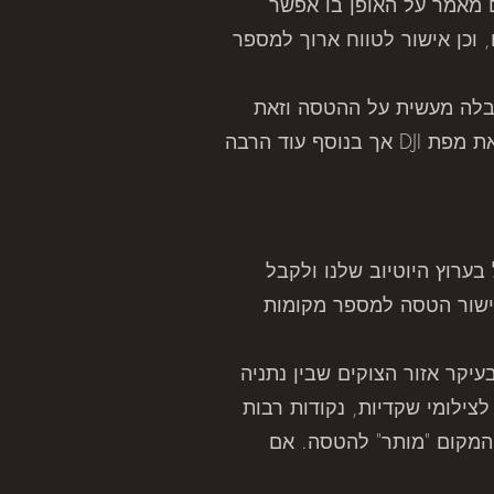
ם מאמר על האופן בו אפשר
 וכן אישור לטווח ארוך למספר
לה מעשית על ההטסה וזאת
בשונה למפת גוגל שבה ברוב האזורים לא תהיה הגבלה בפועל (מפת גוגל כוללת בתוכה גם את מפת DJI אך בנוסף עוד הרבה
ערוץ היוטיוב שלנו ולקבל
אישור הטסה למספר מקומות
יקר אזור הצוקים שבין נתניה
צילומי שקדיות, נקודות רבות
ם אם המקום "מותר" להטסה. אם