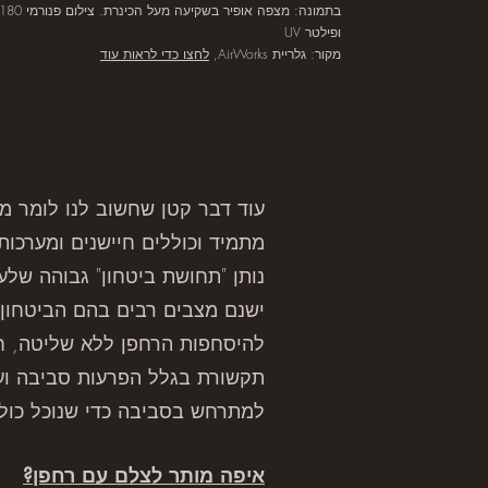
בתמונה: מצפה אופיר בשקיעה מעל הכינרת. צילום פנורמי 180+אנכי המורכב מ-21 תמונות: 7 נקודות צילום מצד לצד ובכל נקודה 3 תמונות מלמטה למעלה.
ו
פילטר UV
מקור: גלריית AirWorks,
לחצו כדי לראות עוד
עוד דבר קטן שחשוב לנו לומר מ
מתמיד וכוללים חיישנים ומערכו
נותן "תחושת ביטחון" גבוהה שלע
ישנם מצבים רבים בהם הביטחון ה
להיסחפות הרחפן ללא שליטה, חו
תקשורת בגלל הפרעות סביבה ועו
למתרחש בסביבה כדי שנוכל כולנ
איפה מותר לצלם עם רחפן?