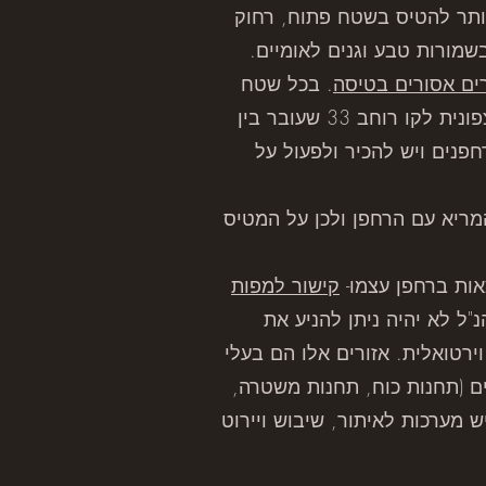
מותר להטיס בשטח פתוח, רחוק
 לא בשמורות טבע וגנים לאומיים.
ים אסורים בטיסה
. בכל שטח
צבוע (לא משנה באיזה צבע) אסור להטיס רחפן. חשוב להכיר שיש מגבלה גורפת על הטסה צפונית לקו רוחב 33 שעובר בין
חפנים ויש להכיר ולפעול על
מריא עם הרחפן ולכן על המטיס
קישור למפות
"ל לא יהיה ניתן להניע את
רטואלית. אזורים אלו הם בעלי
מים (תחנות כוח, תחנות משטרה,
 מערכות לאיתור, שיבוש ויירוט