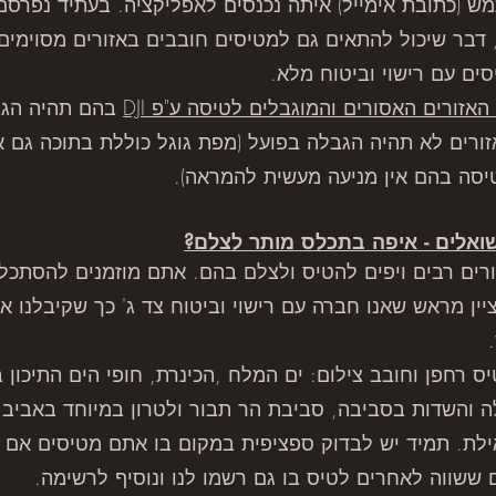
מש (כתובת אימייל) איתה נכנסים לאפליקציה. בעתיד נפרס
 דבר שיכול להתאים גם למטיסים חובבים באזורים מסוימים,
ים עם רישוי וביטוח מלא.
אזורים האסורים והמוגבלים לטיסה ע"פ DJI
בהם תהיה הגב
יסה בהם אין מניעה מעשית להמראה).
ואלים - איפה בתכלס מותר לצלם?
רים רבים ויפים להטיס ולצלם בהם. אתם מוזמנים להסתכל ב
יין מראש שאנו חברה עם רישוי וביטוח צד ג' כך שקיבלנו 
רחפן וחובב צילום: ים המלח ,הכינרת, חופי הים התיכון בע
 והשדות בסביבה, סביבת הר תבור ולטרון במיוחד באביב ל
ך כביש 40 בדרך לאילת. תמיד יש לבדוק ספציפית במקום בו אתם מטיסי
שווה לאחרים לטיס בו גם רשמו לנו ונוסיף לרשימה.