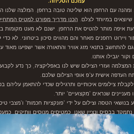
עמכם הסליחה.
 ומהנה עם הרחפן הוא שליטה טובה ברחפן. המלצה שלנו ה
 שיוצאים במיוחד לצלם.
הכנו מדריך מפורט למטיס המתחיל, 
דעת איפה מותר להטיס את הרחפן. ישנם לא מעט מקומות ב
 ויירוט רחפנים מאחר והם מהווים סיכון ביטחוני. לא כדי
 גם להתחשב בתנאי מזג אוויר והתאורה אשר ישפיעו מאוד 
קור יגבילו אותנו.
 המצלמה ועזרי הצילום שיש לנו באפליקציה, כך נדע לקבו
ח העדפה אישית ע"פ אופי הצילום שלכם.
קבלת צילומים איכותיים ותרגילים שכדי להתאמן עליהם בכ
 מעניינים שנראים "מקצועיים" יותר.
בנושאי הטסה וצילום על ידי "פונקציות חכמות" ו"מצבי טיס
מקד בבסיס ונציין שאנו, כמטיסים מנוסים וותיקים, כמע