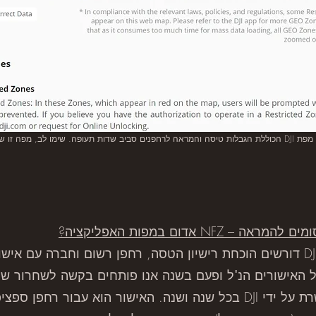
בתמונה: צילום מסך של מפת DJI הכוללת הגבלות טיסה והמראה לרחפנים סביב שדות תעופה. שימו לב, מפה 
 אדום במפות האפליקציה?
על מנת לשחרר את אזורים אלו DJI דורשים הוכחת רישיון הטסה, רחפן רשום וחב
ל האישורים הנ"ל ופעם בשנה אנו פותחים בקשה לשחרור של
ישראל, בקשה שמתקבלת ומאושרת על ידי DJI בכל שנה ושנה. האישור הוא 