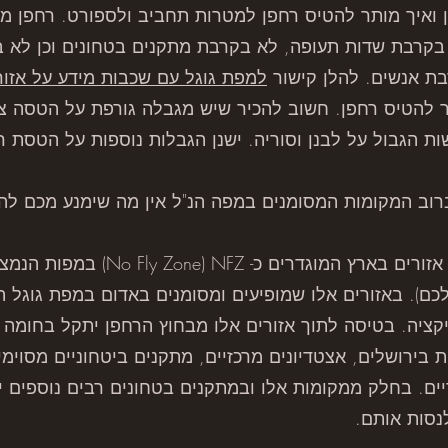
ן ואיך מותר להטיס רחפן למטרות תחביב ולספורט. רחפן 
חות 250 מטר), לא בקרבת שדות תעופה, לא בקרבת מתקנים בטחונים וכן
בת אנשים. להלן קישור
למפת גוגל עם שכבות מידע על אזור
ות הגבול על לבנן וסוריה. ישנן הגבלות נוספות על הטסת ר
רוב המקומות המסומנים במפה הנ"ל אין מה שימנע מכם לה
No Fly Zone) NF) במפות הנמצאות ברחפן עצמו-
ם). באזורים אלו שמופיעים ומסומנים באדום במפת גוגל הנ
ציה. בטיסה לתוך אזורים אלו מבחוץ הרחפן יתקל בחומה וי
ית בירושלים, אצטדיונים מרכזיים, מתקנים ביטחוניים מסוי
ריים. בחלק ממקומות אלו ובמתקנים בטחונים רבים נוספים יש
נסות אותם.