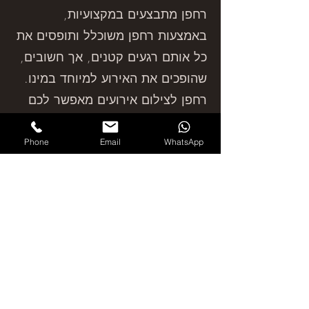
רחפן מתבצעים במקצועיות,
באמצעות רחפן משוכלל ותופסים את
כל אותם רגעים קטנים, אך חשובים,
שהופכים את האירוע למיוחד במינו.
רחפן לצילום אירועים מאפשר לכם
להתרפק על הסרטון והתמונות הרבה
אחרי שהאירוע מסתיים וכך תוכלו
Phone
Email
WhatsApp
להיזכר תמיד בחגיגה הנפלאה ואף
להציג בגאווה את הסרטון לחברים,
לילדים ולבני משפחה.
שריינו מעכשיו צילום אווירי לאירועים
שיספק לכם מזכרת מתוקה מאירוע
שתמיד חלמתם עליו.