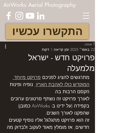
AirWorks Aerial Photography
התקשרו עכשיו
omer T
22 באפר׳ 2025
זמן קריאה 1 דקות
פרויקט חדש - ישראל
מלמעלה
מתרגשים להציג לפניכם 
פרויקט מיוחד 
המוקדש כולו לאהבת הארץ
, נופיה ופינות 
הקסם הרבות בה.
לאורך פרויקט זה נשתף סרטונים ערוכים 
בקפידה (על ידינו ב- AirWorks כמובן) 
שהפקנו לאורך השנים.
זה הוא פרויקט מתגלגל אליו נוסיף קטעים 
חדשים, אז מומלץ מאוד לעקוב ולבדוק מה 